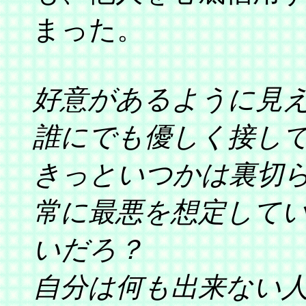
まった。
好意があるように見
誰にでも優しく接し
きっといつかは裏切
常に最悪を想定して
いだろ？
自分は何も出来ない