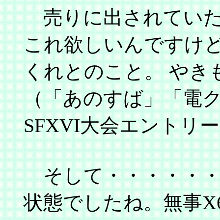
売りに出されていた中
これ欲しいんですけ
くれとのこと。 やき
（「あのすば」「電
SFXVI大会エント
そして・・・・・・
状態でしたね。無事X6