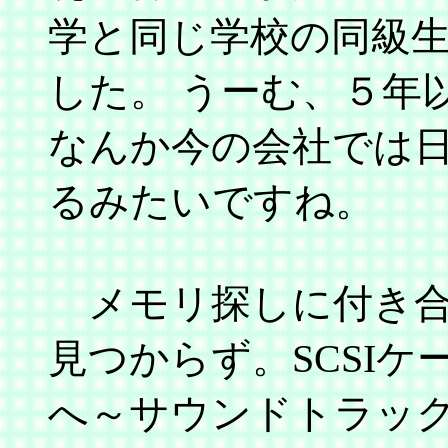
学と同じ学校の同級
した。 うーむ、５年
なんか今の会社では
るみたいですね。
メモリ探しに付き合
見つからず。SCSI
へ～サウンドトラック