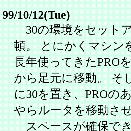
99/10/12(Tue)
30の環境をセット
頓。 とにかくマシン
長年使ってきたPRO
から足元に移動。 そ
に30を置き、PROの
やらルータを移動さ
スペースが確保できた