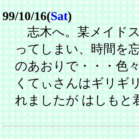
99/10/16(
Sat
)
志木へ。某メイドス
ってしまい、時間を忘
のあおりで・・・色
くてぃさんはギリギ
れましたが はしもと