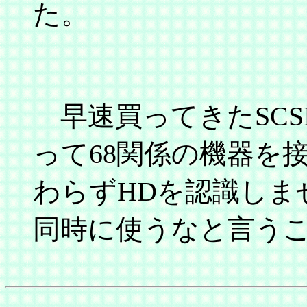
た。
早速買ってきたSCSI
って68関係の機器を
わらずHDを認識しません
同時に使うなと言う