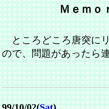
Ｍｅｍｏ
ところどころ唐突にリ
ので、問題があったら
99/10/02(
Sat
)