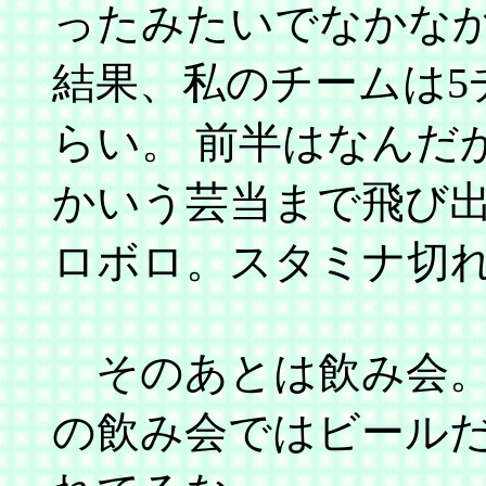
ったみたいでなかな
結果、私のチームは5チ
らい。 前半はなんだ
かいう芸当まで飛び
ロボロ。スタミナ切
そのあとは飲み会。
の飲み会ではビール