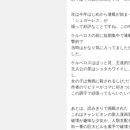
次は今年はじめから連載が始ま
「シュガーレス」が
揃って好評なことですね。この
ケルベロスの前に短期集中で連
撃的で
当時はかなり気に入ってました
した。
ケルベロスはぱっと見、王道的
主人公の景はショタカワイイし
し、
女の子は無残に殺されるし(ただ
作者のリビドーがコマに叩きつ
この調子で頑張ってもらいたい
あとは、読みきりで掲載された
これはチャンピオンの新人漫画
破壊が趣味な少女が、人類支配
街一番の巨大ビルを素手で破壊