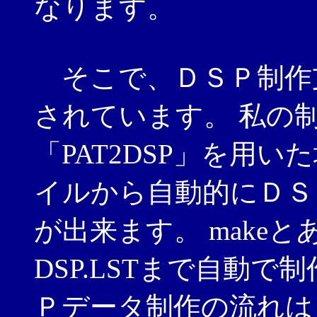
なります。
そこで、ＤＳＰ制作
されています。 私の制作
「PAT2DSP」を用
イルから自動的にＤＳ
が出来ます。 make
DSP.LSTまで自動
Ｐデータ制作の流れは