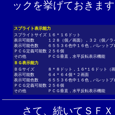
ックを挙げておきます
スプライト表示能力
スプライトサイズ
１６＊１６ドット
表示可能数
１２８（個／画面），３２（個／ラ
表示可能色数
６５５３６色中１６色，パレットブ
ＰＣＧ定義可能数
２５６個
その他
ＰＣＧ垂直，水平反転表示機能
ＢＧ表示能力
ＢＧサイズ
８＊８ドット，１６*１６ドット（
表示可能数
６４＊６４個＊２画面
表示可能色数
６５５３６色中１６色，パレットブ
ＰＣＧ定義可能数
２５６個
その他
ＰＣＧ垂直，水平反転表示機能
さて、続いてＳＦＸ