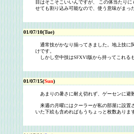
目はそこそこいいんですが、 この体当たりに
せても割り込み可能なので、使う意味がまっ
01/07/10(Tue)
通常技がかなり揃ってきました。地上技に関
けです。
しかし空中技はSFXVI版から持ってこれる
01/07/15(
Sun
)
あまりの暑さに耐え切れず、ゲーセンに避難
来週の月曜にはクーラーが私の部屋に設置さ
いた下絵も含めればもうちょっと枚数ありま