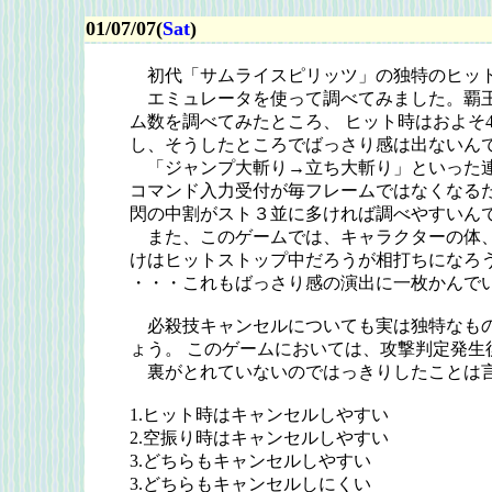
01/07/07(
Sat
)
初代「サムライスピリッツ」の独特のヒット
エミュレータを使って調べてみました。覇王
ム数を調べてみたところ、 ヒット時はおよそ
し、そうしたところでばっさり感は出ないん
「ジャンプ大斬り→立ち大斬り」といった連
コマンド入力受付が毎フレームではなくなるた
閃の中割がスト３並に多ければ調べやすいん
また、このゲームでは、キャラクターの体、
けはヒットストップ中だろうが相打ちになろ
・・・これもばっさり感の演出に一枚かんで
必殺技キャンセルについても実は独特なもの
ょう。 このゲームにおいては、攻撃判定発
裏がとれていないのではっきりしたことは
1.ヒット時はキャンセルしやすい
2.空振り時はキャンセルしやすい
3.どちらもキャンセルしやすい
3.どちらもキャンセルしにくい