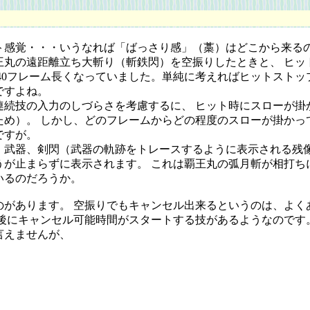
感覚・・・いうなれば「ばっさり感」（藁）はどこから来るの
丸の遠距離立ち大斬り（斬鉄閃）を空振りしたときと、 ヒッ
40フレーム長くなっていました。単純に考えればヒットストップ
ですよね。
続技の入力のしづらさを考慮するに、 ヒット時にスローが掛
め）。 しかし、どのフレームからどの程度のスローが掛かっ
ですが。
武器、剣閃（武器の軌跡をトレースするように表示される残像
うが止まらずに表示されます。 これは覇王丸の弧月斬が相打ち
いるのだろうか。
があります。 空振りでもキャンセル出来るというのは、よく
生後にキャンセル可能時間がスタートする技があるようなのです
言えませんが、