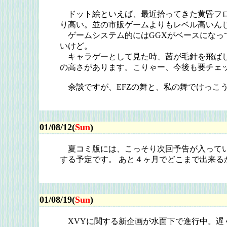
ドット絵といえば、最近拾ってきた黄昏フ
り高い。並の市販ゲームよりもレベル高いん
ゲームシステム的にはGGXがベースになっ
いけど。
キャラゲーとして見た時、茜が毛針を飛ばし
の高さがあります。こりゃー、今後も要チェ
余談ですが、EFZの舞と、私の舞でけっこ
01/08/12(
Sun
)
夏コミ版には、こっそり次回予告が入ってい
する予定です。 あと４ヶ月でどこまで出来
01/08/19(
Sun
)
XVYに関する新企画が水面下で進行中。遅