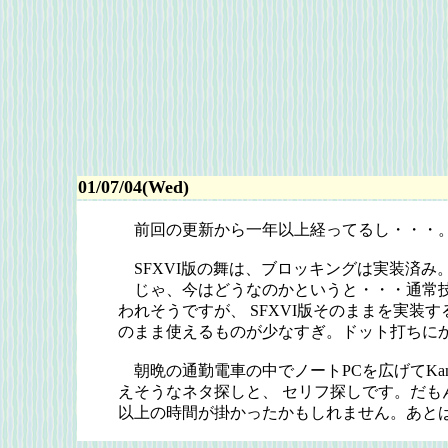
01/07/04(Wed)
前回の更新から一年以上経ってるし・・・。
SFXVI版の舞は、ブロッキングは実装済み
じゃ、今はどうなのかというと・・・通常技
われそうですが、 SFXVI版そのままを実
のまま使えるものが少なすぎ。ドット打ちに
朝晩の通勤電車の中でノートPCを広げてKa
えそうなネタ探しと、 セリフ探しです。だも
以上の時間が掛かったかもしれません。あとは