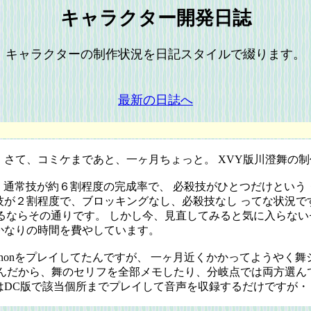
キャラクター開発日誌
キャラクターの制作状況を日記スタイルで綴ります。
最新の日誌へ
さて、コミケまであと、一ヶ月ちょっと。 XVY版川澄舞の制
。通常技が約６割程度の完成率で、 必殺技がひとつだけとい
が２割程度で、ブロッキングなし、必殺技なし ってな状況で
装するならその通りです。 しかし今、見直してみると気に入らな
かなりの時間を費やしています。
nonをプレイしてたんですが、 一ヶ月近くかかってようやく
んだから、舞のセリフを全部メモしたり、分岐点では両方選ん
DC版で該当個所までプレイして音声を収録するだけですが・