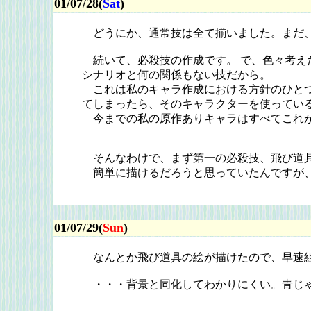
01/07/28(
Sat
)
どうにか、通常技は全て揃いました。まだ、
続いて、必殺技の作成です。 で、色々考えたん
シナリオと何の関係もない技だから。
これは私のキャラ作成における方針のひとつで
てしまったら、そのキャラクターを使ってい
今までの私の原作ありキャラはすべてこれが
そんなわけで、まず第一の必殺技、飛び道具
簡単に描けるだろうと思っていたんですが、
01/07/29(
Sun
)
なんとか飛び道具の絵が描けたので、早速
・・・背景と同化してわかりにくい。青じゃ