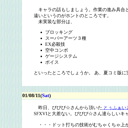
キャラの話もしましょう。作業の進み具合と
遠いというのがホントのところです。
未実装な部分は、
ブロッキング
スーパーアーツ３種
EX必殺技
空中コンボ
ゲージシステム
ボイス
といったところでしょうか。 あ、夏コミ版
01/08/11(
Sat
)
昨日、ぴぴぴ☆さんから頂いた
とぅふぁい
SFXVIと大差ない。ぴぴぴ☆さん達らしい
・・・ドット打ちの技術がむちゃくちゃ上が