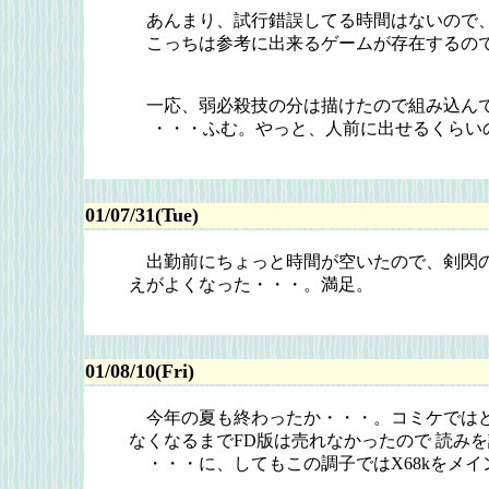
あんまり、試行錯誤してる時間はないので、
こっちは参考に出来るゲームが存在するので
一応、弱必殺技の分は描けたので組み込んで
・・・ふむ。やっと、人前に出せるくらい
01/07/31(Tue)
出勤前にちょっと時間が空いたので、剣閃の
えがよくなった・・・。満足。
01/08/10(Fri)
今年の夏も終わったか・・・。コミケではどれ
なくなるまでFD版は売れなかったので 読み
・・・に、してもこの調子ではX68kをメイ