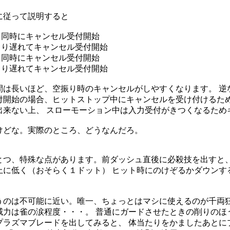
に従って説明すると
と同時にキャンセル受付開始
より遅れてキャンセル受付開始
と同時にキャンセル受付開始
より遅れてキャンセル受付開始
間は長いほど、空振り時のキャンセルがしやすくなります。 逆
開始の場合、ヒットストップ中にキャンセルを受け付けるため
出来ない上、 スローモーション中は入力受付がきつくなるため
どな。実際のところ、どうなんだろ。
つ、特殊な点があります。前ダッシュ直後に必殺技を出すと、
上に低く（おそらく１ドット） ヒット時にのけぞるかダウンす
のは不可能に近い。唯一、ちょっとはマシに使えるのが千両狂
威力は雀の涙程度・・・。 普通にガードさせたときの削りのほ
ラズマブレードを出してみると、 体当たりをかましたあとに