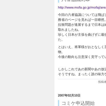
http://www.mofa.go.jp/mofaj/ar
今回の六者協議については飛ば
務省のページを見れば一目瞭然
拉致問題が進展するまで日本は
取れましたね。
珍しく日本が主張を曲げずに最
た。
とはいえ、将軍様がおとなしく
物。
今後の動向も注意深く見守って
しかしこれであの新聞やあの放
そうですね。まったく誰の味方
投稿者:
2007年02月10日
コミケ申込開始