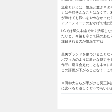
魚座といえば、蟹座と並ぶネタ
カは全然そんなことはなくて、
が砕けても戦いをやめなかった
アフロディーテのおかげで地に
LCでは星矢本編で全く活躍し
たりと、今後も今まで陽のあた
注目されるのが蟹座ですね！
星矢ブランドを傷つけることな
バフィカのように新たな魅力を
作品に巡り会えたことを本当に
この評価が下がることなく、こ
車田御大自らが手がける冥王神話 N
に比べると激しくどうでもいい