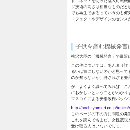
す。ネットを使った乱入対戦機
グ技術の高さは相当なものだと
でも再生できるっていうのも何
エフェクトやデザインのセンス
子供を産む機械発言
柳沢大臣の「機械発言」で最近
この件については、あんまり詳
るいは首にしないのかと思って
のか知らないが、許されざる発
が、よくよく調べてみれば、こ
におかしいということがわかり
マスコミによる安部政権バッシ
http://hochi.yomiuri.co.jp/to
このページの下の方に問題の発
これを読んでもまだ、女性蔑視
受け取る人はいないでしょ。