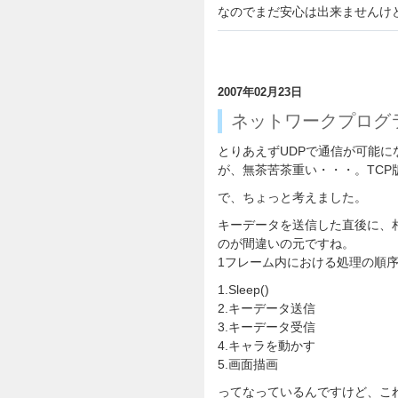
なのでまだ安心は出来ませんけ
2007年02月23日
ネットワークプログ
とりあえずUDPで通信が可能に
が、無茶苦茶重い・・・。TCP
で、ちょっと考えました。
キーデータを送信した直後に、
のが間違いの元ですね。
1フレーム内における処理の順
1.Sleep()
2.キーデータ送信
3.キーデータ受信
4.キャラを動かす
5.画面描画
ってなっているんですけど、こ