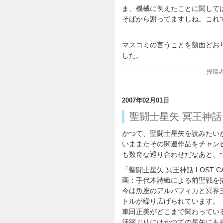
ま、機械に例えたことに関して
そばから謝ってますしね。これ
マスコミの言うことを額面どお
した。
投稿者:
2007年02月01日
聖闘士星矢 冥王神話 L
かつて、聖闘士星矢を読みたい
いままたその関連作品をチャン
も数奇な巡り合わせだなあと、
「聖闘士星矢 冥王神話 LOST 
画：手代木詩織による前聖戦を
今は魚座のアルバフィカと冥界
トルが繰り広げられています。
車田正美がどこまで関わってい
活躍ぶりにはかつての星矢にも