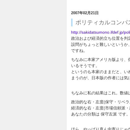
2007年02月21日
ポリティカルコンパ
http://sakidatsumono.ifdef.jp/po
政治および経済的立ち位置を判
設問がちょっと難しいというか
ですね。
ちなみに本家アメリカ版より、
いるそうです。
というのも本家のままだと、い
まうのが、日本版の作者には気
ちなみに私の結果はこれ。数値は最
政治的な右・左度(保守・リベラル度
経済的な右・左度(市場信頼派・政府
あなたの分類は 保守左派 です
ほら、やっぱり真ん中寄りじゃ