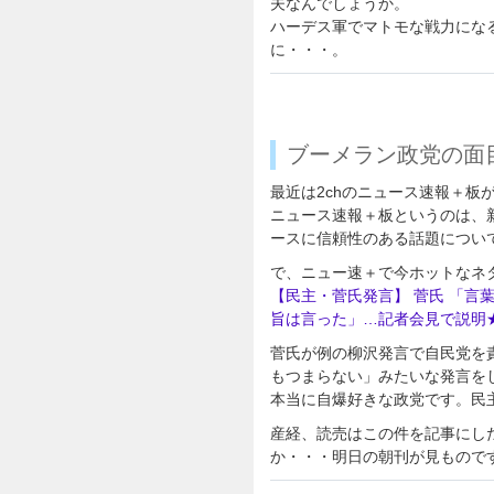
夫なんでしょうか。
ハーデス軍でマトモな戦力にな
に・・・。
ブーメラン政党の面
最近は2chのニュース速報＋板
ニュース速報＋板というのは、
ースに信頼性のある話題につい
で、ニュー速＋で今ホットなネ
【民主・菅氏発言】 菅氏 「言
旨は言った」…記者会見で説明
菅氏が例の柳沢発言で自民党を
もつまらない」みたいな発言を
本当に自爆好きな政党です。民
産経、読売はこの件を記事にし
か・・・明日の朝刊が見もので