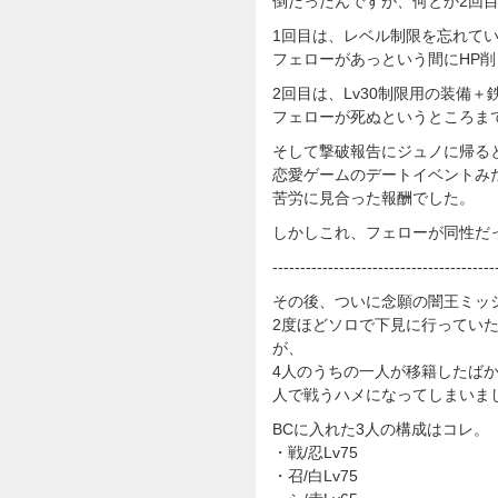
倒だったんですが、何とか2回
1回目は、レベル制限を忘れて
フェローがあっという間にHP
2回目は、Lv30制限用の装備
フェローが死ぬというところま
そして撃破報告にジュノに帰る
恋愛ゲームのデートイベントみ
苦労に見合った報酬でした。
しかしこれ、フェローが同性だ
----------------------------------------
その後、ついに念願の闇王ミッ
2度ほどソロで下見に行ってい
が、
4人のうちの一人が移籍したば
人で戦うハメになってしまいま
BCに入れた3人の構成はコレ。
・戦/忍Lv75
・召/白Lv75