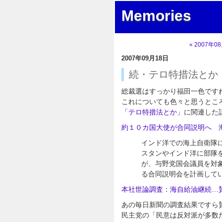
Memories
« 2007年0
2007年09月18日
続・テロ特措法とか
総裁選はすっかり福田一色です
これについても色々と思うとこ
「テロ特措法とか」
に関連した
約１０カ国大使が合同説明へ 
インド洋での海上自衛隊
スタンやインド洋に部隊
が、与野党国会議員を対
る合同説明会を計画して
本社世論調査：海自給油継続…
あの毎日新聞の調査結果ですら
民主党の「民意は反対派が多数