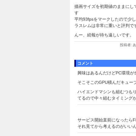
描画サイズを初期値のままにし
す
平均93fpsをマークしたので
ラスレムは非常に重いと評判で
んー、続報が待ち遠しいです。
投稿者: あ
コメント
興味はあるんだけどPC環境が
そこそこのGPU積んだキュー
ハイエンドマシンも組むつもりはあ
てるので中々組むタイミング
サービス開始直前になったらF
それ見てから考えるのがいい