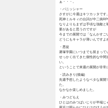
ぁ・・・。
・パニッシャー
さすがに今週はキツカッタです
死神ミルキィの台詞が中二病RP
なりよりもまずは手頃な強敵と
要があると思うのですが
今までの展開では「なんかすご
どうにもキャラが薄いんですよ
・悪徒
屠塚学園にいつまでも留まって
せっかく出てきた個性的な中間
い。
ということで来週の展開が非常
・読みきり(後編)
先週予想したようなベタな展開
た。
なかなか楽しめました。
・みつどもえ
ひとはのみつばいじりが半端じ
最近は明らかにひとはのほうが