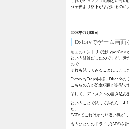
これでヒュプノス退場というの
双子神より格下がまだいるのに
2008年07月09日
Dxtoryでゲーム画
前回のエントリではHyperCAMか
という結論だったのですが、新た
ので
それも試してみることにしまし
DxtoryもFraps同様、Dir
こちらの方が設定項目が多彩で
そして、ディスクへの書き込み
ということで試してみたら 4.1
た。
SATAでこれはかなり遅い気が
もうひとつのドライブ(ATA)を計