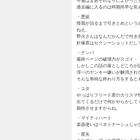
今週はまあそれなりによかった
過去編に入るのは時期尚早な気
・悪徒
怪我が治るまで引きとめという
ねえ。
野火さんはなんだかんだで付き
針塚君はセクシーショットだし
・ナンバ
最終ページの破壊力がスゴイ・
しかしこの話の落としどころが
淳一のヤンキー嫌いが解消され
そんな単純な終わり方をすると
・ユタ
やっぱりフリード君のカリスマ
出てくるだけで何かやらかして
期待させますからね。
・マイティハート
楽器使いはベネトナーシュじゃ
・星矢