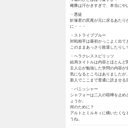
雌豚は汗かきすぎで、本当にや
・悪徒
針塚君の尻尾が元に戻るあたり
に・・・
・ストライプブルー
対戦相手は最初かっこよく出て
このままあっさり敗退したりし
・ヘラクレススピリッツ
結局タイトルは内容とほとんど
主人公が勉強した学問の内容が
気になるところはありましたが
新人でここまで普通に読ませる
・パニッシャー
シャフォーは二人の喧嘩を止め
ょうか。
何のために？
アルトとミルキィに構いたくな
うね。