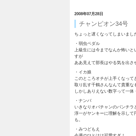
2008年07月28日
チャンピオン34号
ちょっと遅くなってしまいまし
・弱虫ペダル
上級生には今までなんか怖いと
すが
ああ見えて部長はやる気を出さ
・イカ娘
このところオチが上手くなって
取り乱す千鶴さんなんて貴重な
しかしありえない数字って一体
・ナンバ
いきなりオバチャンのパンチラ
淳一がヤンキーに理解を示して
も。
・みつどもえ
今週のひとはは可愛すぎ！