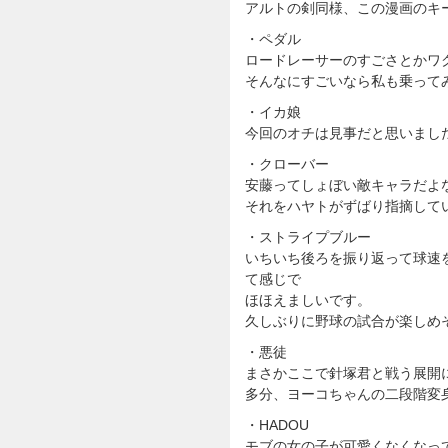
アルトの剣同様、この漫画のキ
・ペダル
ロードレーサーのすごさとかワ
そんなにすごいなら私も乗って
・イカ娘
今回のオチは見事だと思いまし
・クローバー
安藤ってしょぼい敵キャラだよ
それをハヤトがずばり指摘して
・ストライプブルー
いちいち後ろを振り返って球速
て感じで
ほほえましいです。
久しぶりに野球の試合が楽しめ
・悪徒
まさかここで針塚君と戦う展開
多分、ヨーコちゃんの二段階変
・HADOU
モブの女の子が可愛くなくなっ