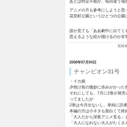
あとは特定不能か、毎回違う場
アニメの方も参考にしようと思
花見町公園というひとつの公園
誰が見ても「ああ劇中に出てく
思えるような絵が描けるのか非
投稿者:
2008年07月04日
チャンピオン31号
・イカ娘
夕焼け前の微妙に赤みがかった
それにしても、7月に2巻が発
ってましたが
2巻は今月出ないし、単純に読
本編の方は小ネタも面白くて終
「大人だから深夜アニメ見る」
「大人になれない大人がたくさ