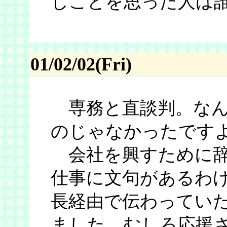
じことを思った人は
01/02/02(Fri)
専務と直談判。なん
のじゃなかったです
会社を興すために辞
仕事に文句があるわ
長経由で伝わっていた
ました。むしろ応援さ